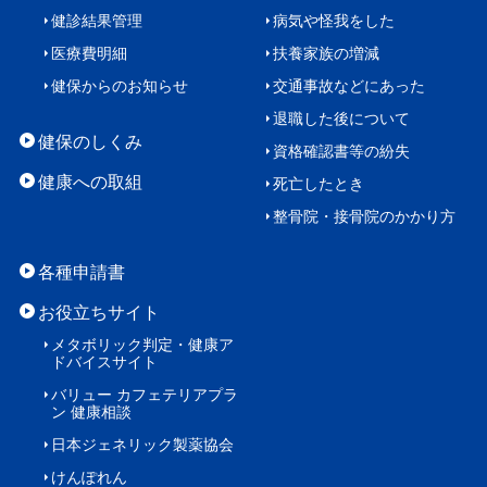
健診結果管理
病気や怪我をした
医療費明細
扶養家族の増減
健保からのお知らせ
交通事故などにあった
退職した後について
健保のしくみ
資格確認書等の紛失
健康への取組
死亡したとき
整骨院・接骨院のかかり方
各種申請書
お役立ちサイト
メタボリック判定・
健康ア
ドバイスサイト
バリュー カフェテリアプラ
ン
健康相談
日本ジェネリック製薬協会
けんぽれん