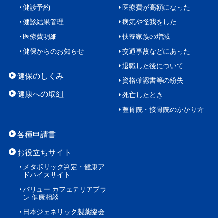
健診予約
医療費が高額になった
健診結果管理
病気や怪我をした
医療費明細
扶養家族の増減
健保からのお知らせ
交通事故などにあった
退職した後について
健保のしくみ
資格確認書等の紛失
健康への取組
死亡したとき
整骨院・接骨院のかかり方
各種申請書
お役立ちサイト
メタボリック判定・
健康ア
ドバイスサイト
バリュー カフェテリアプラ
ン
健康相談
日本ジェネリック製薬協会