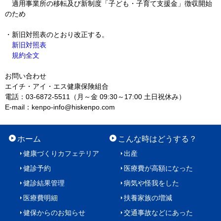
適用事業所の移転及び新制度「子ども・子育て支援金」徴収開始
のため
・新旧対照表のとおり改正する。
新旧対照表
規約全文
お問い合わせ
エイチ・アイ・エス健康保険組合
電話：03-6872-5511（月～金 09:30～17:00 土日祝休み）
E-mail：kenpo-info@hiskenpo.com
ホーム
こんな時はどうする？
健康づくりカフェテリア
出産
健診予約
医療費が高額になった
健診結果管理
病気や怪我をした
医療費明細
扶養家族の増減
健保からのお知らせ
交通事故などにあった